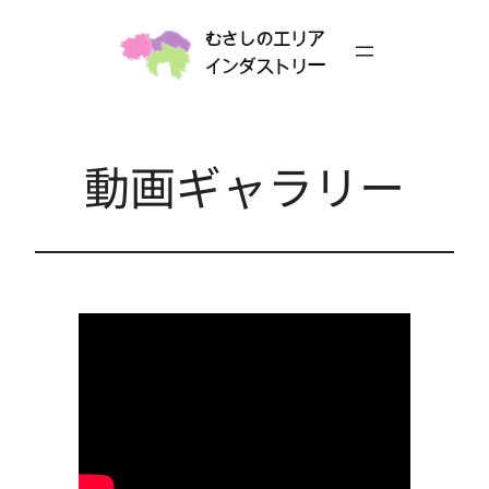
内
容
を
ス
キ
ッ
動画ギャラリー
プ