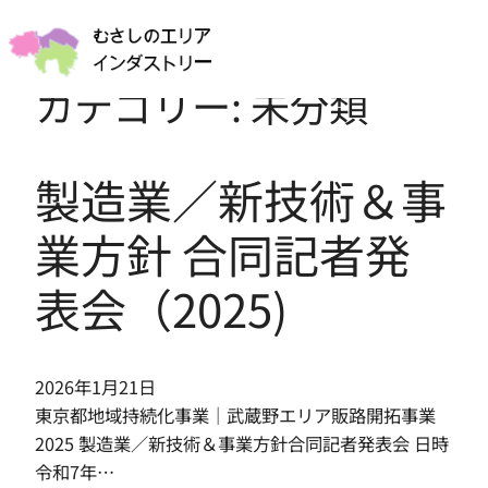
内
アーカイブページ作成テスト
容
を
カテゴリー:
未分類
ス
キ
ッ
製造業／新技術＆事
プ
業方針 合同記者発
表会（2025)
2026年1月21日
東京都地域持続化事業｜武蔵野エリア販路開拓事業
2025 製造業／新技術＆事業方針合同記者発表会 日時
令和7年…