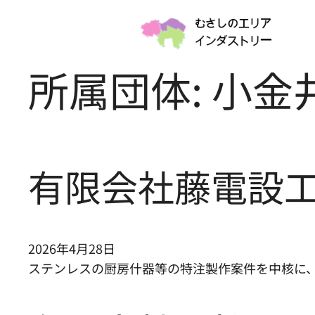
内
アーカイブページ作成テスト
容
を
所属団体:
小金
ス
キ
ッ
プ
有限会社藤電設
2026年4月28日
ステンレスの厨房什器等の特注製作案件を中核に