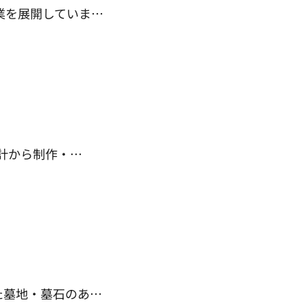
業を展開していま…
計から制作・…
た墓地・墓石のあ…